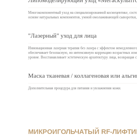
Липомоделирующий уход «Мегаскульпт
Многокомпонентный уход на специализированной космецевтике, сост
основе натуральных компонентов, умной омолаживающей сыворотки, 
"Лазерный" уход для лица
Инновационная лазерная терапия без лазера с эффектом немедленного
обеспечивает безопасную, но интенсивную коррекцию возрастных из
уровне. Восстанавливает эстетическую архитектуру лица, возвращая 
Маска тканевая / коллагеновая или альги
Дополнительная процедура для питания и увлажнения кожи.
МИКРОИГОЛЬЧАТЫЙ RF-ЛИФТИ