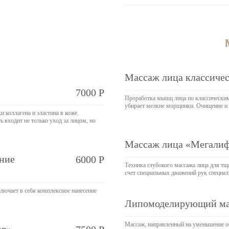
Массаж лица классичес
7000 Р
Проработка мышц лица по классическим
убирает мелкие морщинки. Очищение и 
 коллагена и эластина в коже.
ь входит не только уход за лицом, но
Массаж лица «Мегалифт
ение
6000 Р
Техника глубокого массажа лица для тщ
счет специальных движений рук специал
лючает в себя комплексное нанесение
Липомоделирующий мас
Массаж, направленный на уменьшение об