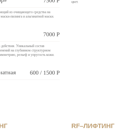
ор»
7500 Р
цвет.
оящий из очищающего средства на
маски-пилинга и альгинатной маски.
7000 Р
 действия. Уникальный состав
менений на глубинном структурном
симметрию, рельеф и упругость кожи.
натная
600 / 1500 Р
Аппаратная косметология
НГ
RF–ЛИФТИНГ