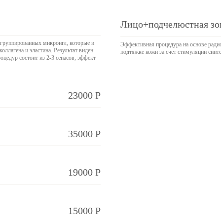
Лицо+подчелюстная зо
сгруппированных микроигл, которые и
Эффективная процедура на основе ради
оллагена и эластина. Результат виден
подтяжке кожи за счет стимуляции синте
роцедур состоит из 2-3 сенасов, эффект
23000 Р
35000 Р
19000 Р
15000 Р