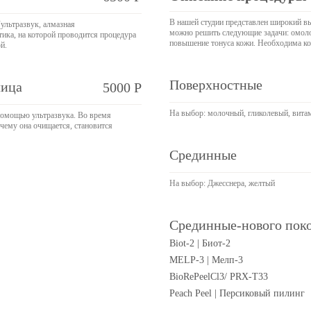
В нашей студии представлен широкий в
ультразвук, алмазная
можно решить следующие задачи: омолож
ика, на которой проводится процедура
повышение тонуса кожи. Необходима кон
й.
Поверхностные
лица
5000 Р
На выбор: молочный, гликолевый, вита
помощью ультразвука. Во время
чему она очищается, становится
Срединные
На выбор: Джесснера, желтый
Срединные-нового поко
Biot-2 | Биот-2
MELP-3 | Мелп-3
BioRePeelCl3/ PRX-T33
Peach Peel | Персиковый пилинг