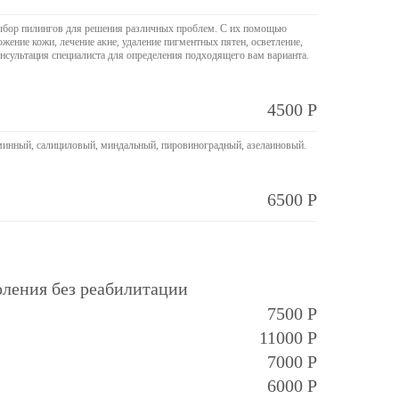
ыбор пилингов для решения различных проблем. С их помощью
ение кожи, лечение акне, удаление пигментных пятен, осветление,
сультация специалиста для определения подходящего вам варианта.
4500 Р
минный, салициловый, миндальный, пировиноградный, азелаиновый.
6500 Р
ления без реабилитации
7500 Р
11000 Р
7000 Р
6000 Р