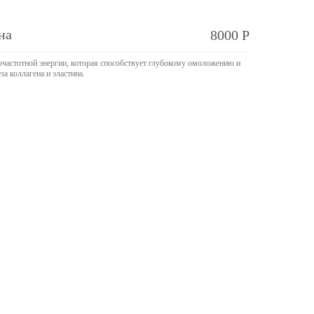
на
8000 Р
очастотной энергии, которая способствует глубокому омоложению и
за коллагена и эластина.